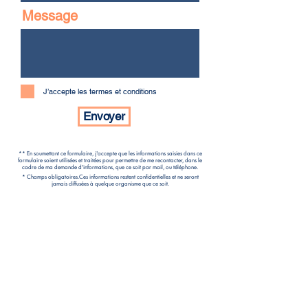
Message
J’accepte les termes et conditions
Envoyer
** En soumettant ce formulaire, j'accepte que les informations saisies dans ce
formulaire soient utilisées et traitées pour permettre de me recontacter, dans le
cadre de ma demande d'informations, que ce soit par mail, ou téléphone.
* Champs obligatoires.Ces informations restent confidentielles et ne seront
jamais diffusées à quelque organisme que ce soit.